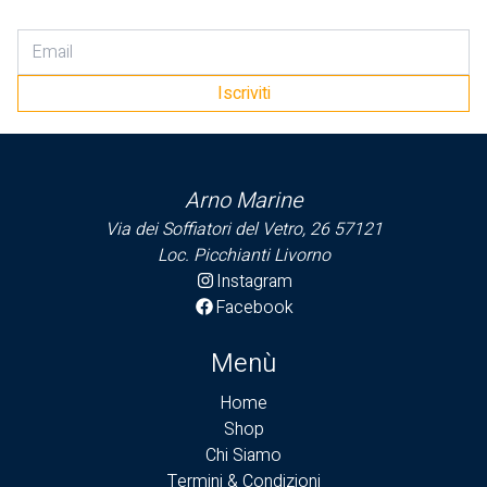
Summer
Venezia
Tender
Iscriviti
Usato elettronica
Tender Eurovinil
Tender Honwave
Tender Usati
Arno Marine
Via dei Soffiatori del Vetro, 26 57121
Loc. Picchianti Livorno
Instagram
Facebook
Menù
Home
Shop
Chi Siamo
Termini & Condizioni