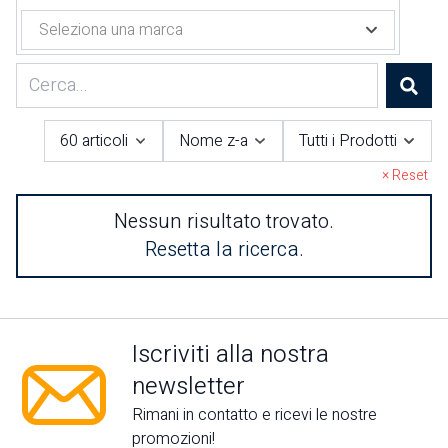
Motori Elettrici Minn Kota
Batterie DS
Seleziona una marca
Motori Fuoribordo Usati
Accessori Minn Kota
Motori Honda Marine
Motori Minn Kota nuovi
Cerc
Motori Suzuki Marine
Motori usati Minn Kota
Prodotti Garmin Marine
60 articoli
Nome z-a
Tutti i Prodotti
Prodotti Marine Business
Chartplotter
× Reset
Trasduttori
Accessori
ECHOMAP™
Biancheria
GPSMAP®
Nessun risultato trovato.
Collezioni
Ibiza
Resetta la ricerca
.
Santorini
Altro
Coastal
Harmony
Iscriviti alla nostra
Living
newsletter
Pacific
Party
Rimani in contatto e ricevi le nostre
promozioni!
Sailor soul