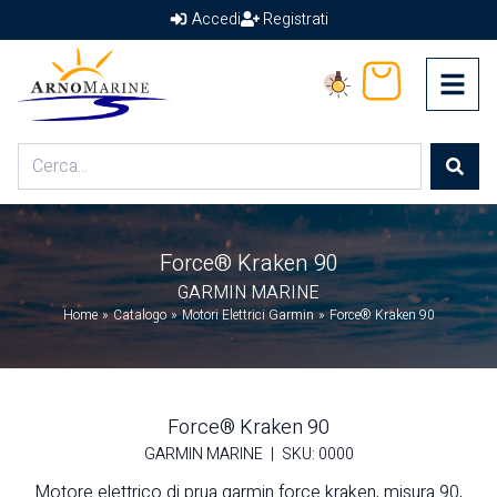
Accedi
Registrati
Arno Marine
Carrello
Home
Shop
Force® Kraken 90
Chi Siamo
GARMIN MARINE
Termini & Condizioni
Home
»
Catalogo
»
Motori Elettrici Garmin
»
Force® Kraken 90
Contatti
Force® Kraken 90
GARMIN MARINE
|
SKU: 0000
Motore elettrico di prua garmin force kraken, misura 90,