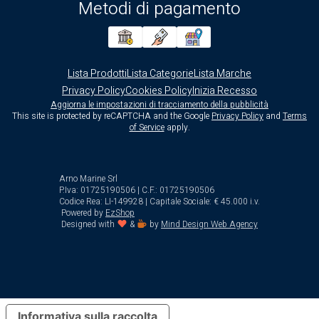
Metodi di pagamento
Lista Prodotti
Lista Categorie
Lista Marche
Privacy Policy
Cookies Policy
Inizia Recesso
Aggiorna le impostazioni di tracciamento della pubblicità
This site is protected by reCAPTCHA and the Google
Privacy Policy
and
Terms
of Service
apply.
Arno Marine Srl
P.Iva: 01725190506 | C.F.: 01725190506
Codice Rea: LI-149928 | Capitale Sociale: € 45.000 i.v.
Powered by
EzShop
Designed with
&
by
Mind Design Web Agency
Informativa sulla raccolta