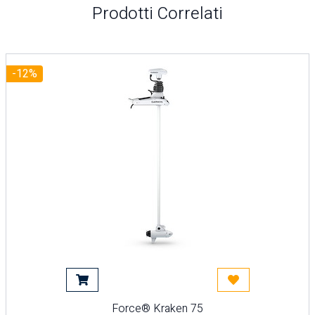
Prodotti Correlati
-12%
di
Aggiungi al carrello
Acquista più tardi
Force® Kraken 75