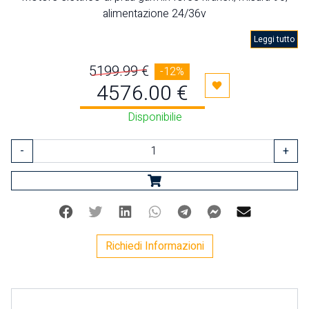
alimentazione 24/36v
Leggi tutto
5199.99 €
-12%
4576.00 €
Aggiungi ai preferiti
Disponibilie
-
+
Facebook
Twitter
Linkedin
Whatsapp
Telegram
Facebook Mes
Mail
Richiedi Informazioni