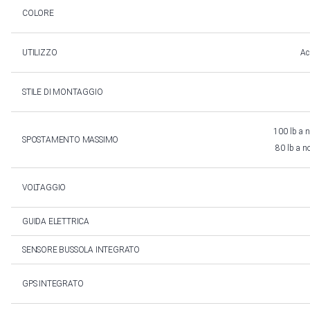
COLORE
UTILIZZO
Ac
STILE DI MONTAGGIO
100 lb a n
SPOSTAMENTO MASSIMO
80 lb a n
VOLTAGGIO
GUIDA ELETTRICA
SENSORE BUSSOLA INTEGRATO
GPS INTEGRATO