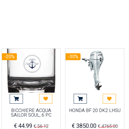
-20%
-30%
più tardi
Aggiungi al carrello
Acquista più tardi
Aggiungi al carrello
Acquista p
BICCHIERE ACQUA
HONDA BF 20 DK2 LHSU
SAILOR SOUL, 6 PC
€ 44.99
€ 3850.00
€ 56.12
€ 4765.00