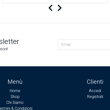
Precedente
Successivo
sletter
ioni!
Menù
Clienti
Home
Accedi
Shop
Registrati
Chi Siamo
ermini & Condizioni