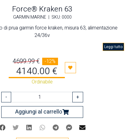
Force® Kraken 63
GARMIN MARINE
|
SKU: 0000
o di prua garmin force kraken, misura 63, alimentazione
24/36v
Leggi tutto
4699.99 €
-12%
4140.00 €
Aggiungi ai preferiti
Ordinabile
-
+
Aggiungi al carrello
Facebook
Twitter
Linkedin
Whatsapp
Telegram
Facebook Messenger
Mail