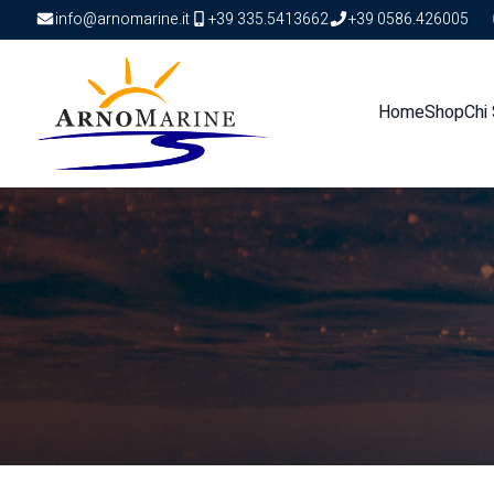
info@arnomarine.it
+39 335.5413662
+39 0586.426005
Arno Marine
Home
Shop
Chi