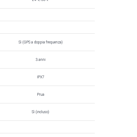
Sì (GPS a doppia frequenza)
3 anni
IPX7
Prua
Sì (incluso)