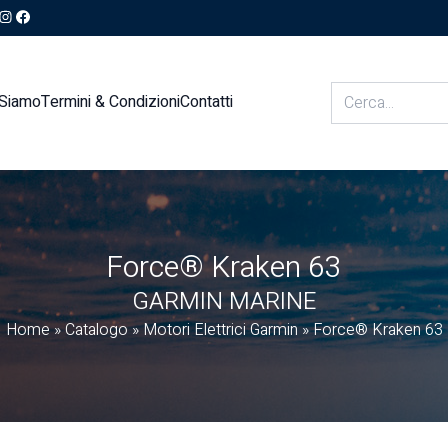
 Siamo
Termini & Condizioni
Contatti
Force® Kraken 63
GARMIN MARINE
Home
»
Catalogo
»
Motori Elettrici Garmin
»
Force® Kraken 63