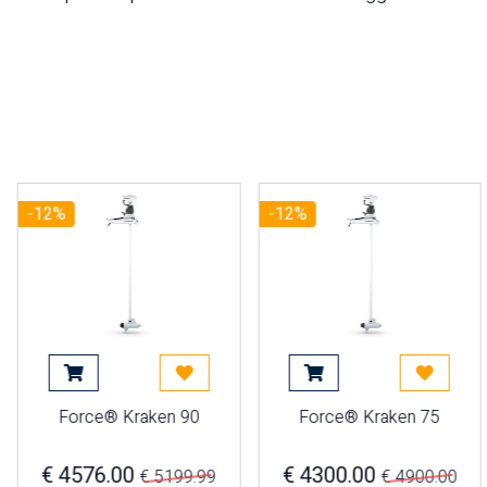
-12%
-12%
 più tardi
Aggiungi al carrello
Acquista più tardi
Aggiungi al carrello
Acquista
Force® Kraken 90
Force® Kraken 75
€ 4576.00
€ 4300.00
€ 5199.99
€ 4900.00