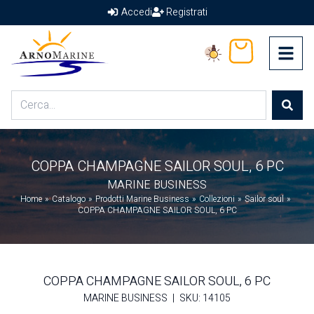
Accedi
Registrati
Arno Marine
Carrello
Home
Shop
COPPA CHAMPAGNE SAILOR SOUL, 6 PC
Chi Siamo
MARINE BUSINESS
Termini & Condizioni
Home
»
Catalogo
»
Prodotti Marine Business
»
Collezioni
»
Sailor soul
»
Contatti
COPPA CHAMPAGNE SAILOR SOUL, 6 PC
COPPA CHAMPAGNE SAILOR SOUL, 6 PC
MARINE BUSINESS
|
SKU: 14105