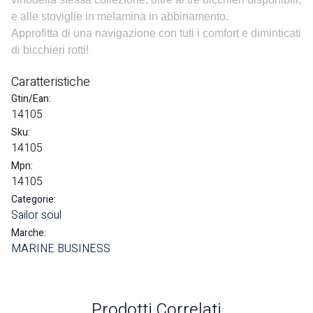
e alle stoviglie in melamina in abbinamento.
Approfitta di una navigazione con tuti i comfort e diminticati
di bicchieri rotti!
Caratteristiche
Gtin/Ean:
14105
Sku:
14105
Mpn:
14105
Categorie:
Sailor soul
Marche:
MARINE BUSINESS
Prodotti Correlati