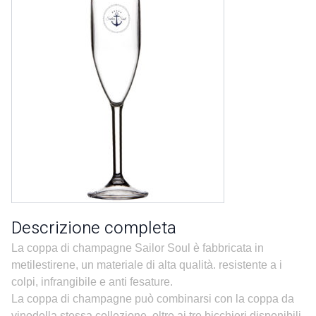
Descrizione completa
La coppa di champagne Sailor Soul è fabbricata in
metilestirene, un materiale di alta qualità. resistente a i
colpi, infrangibile e anti fesature.
La coppa di champagne può combinarsi con la coppa da
vinodella stessa collezione, oltre ai tre bicchieri disponibili,