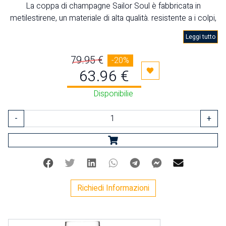
La coppa di champagne Sailor Soul è fabbricata in
metilestirene, un materiale di alta qualità. resistente a i colpi,
infrangibile e anti fesature.
Leggi tutto
79.95 €
-20%
63.96 €
Aggiungi ai preferiti
Disponibilie
-
+
Facebook
Twitter
Linkedin
Whatsapp
Telegram
Facebook Mes
Mail
Richiedi Informazioni