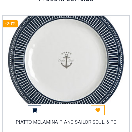
-20%
di
Aggiungi al carrello
Acquista più tardi
PIATTO MELAMINA PIANO SAILOR SOUL, 6 PC