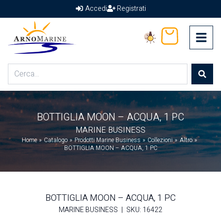
Accedi
Registrati
Arno Marine
Carrello
Home
Shop
BOTTIGLIA MOON – ACQUA, 1 PC
Chi Siamo
MARINE BUSINESS
Termini & Condizioni
Home
»
Catalogo
»
Prodotti Marine Business
»
Collezioni
»
Altro
»
Contatti
BOTTIGLIA MOON – ACQUA, 1 PC
BOTTIGLIA MOON – ACQUA, 1 PC
MARINE BUSINESS
|
SKU: 16422