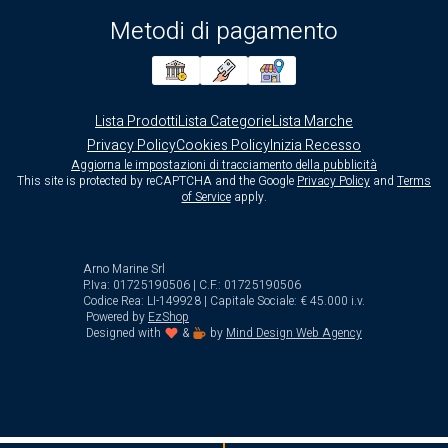
Metodi di pagamento
Lista Prodotti
Lista Categorie
Lista Marche
Privacy Policy
Cookies Policy
Inizia Recesso
Aggiorna le impostazioni di tracciamento della pubblicità
This site is protected by reCAPTCHA and the Google
Privacy Policy
and
Terms
of Service
apply.
Arno Marine Srl
P.Iva: 01725190506 | C.F.: 01725190506
Codice Rea: LI-149928 | Capitale Sociale: € 45.000 i.v.
Powered by
EzShop
Designed with
&
by
Mind Design Web Agency