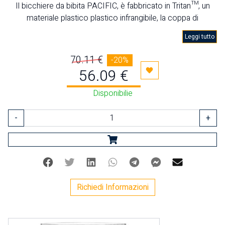
Il bicchiere da bibita PACIFIC, è fabbricato in Tritan™, un
materiale plastico plastico infrangibile, la coppa di
champagne è altamente resistente alle cadute e sembra
Leggi tutto
cristallo.
70.11 €
-20%
56.09 €
Aggiungi ai preferiti
Disponibilie
-
+
Facebook
Twitter
Linkedin
Whatsapp
Telegram
Facebook Mes
Mail
Richiedi Informazioni