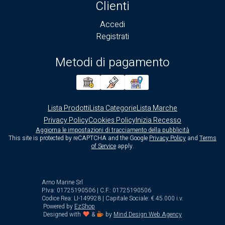
Clienti
Accedi
Registrati
Metodi di pagamento
Lista Prodotti
Lista Categorie
Lista Marche
Privacy Policy
Cookies Policy
Inizia Recesso
Aggiorna le impostazioni di tracciamento della pubblicità
This site is protected by reCAPTCHA and the Google
Privacy Policy
and
Terms
of Service
apply.
Arno Marine Srl
P.Iva: 01725190506 | C.F.: 01725190506
Codice Rea: LI-149928 | Capitale Sociale: € 45.000 i.v.
Powered by
EzShop
Designed with
&
by
Mind Design Web Agency