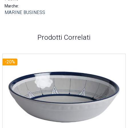
Marche:
MARINE BUSINESS
Prodotti Correlati
-20%
di