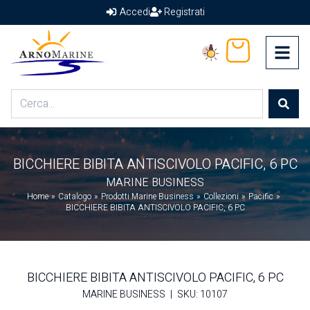
Accedi
Registrati
Arno Marine
Carrello
Home
Shop
BICCHIERE BIBITA ANTISCIVOLO PACIFIC, 6 PC
Chi Siamo
MARINE BUSINESS
Termini & Condizioni
Home
»
Catalogo
»
Prodotti Marine Business
»
Collezioni
»
Pacific
»
Contatti
BICCHIERE BIBITA ANTISCIVOLO PACIFIC, 6 PC
BICCHIERE BIBITA ANTISCIVOLO PACIFIC, 6 PC
MARINE BUSINESS
|
SKU: 10107